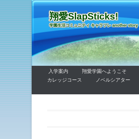
翔愛SlapSticks!
学園生活コミュニティ キャラフレ another story
第1メニュー
コンテンツへ移動
入学案内
翔愛学園へようこそ
カレッジコース
ノベルシアター