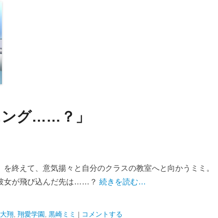
ニング……？」
）を終えて、意気揚々と自分のクラスの教室へと向かうミミ。
彼女が飛び込んだ先は……？
続きを読む…
大翔
,
翔愛学園
,
黒崎ミミ
|
コメントする