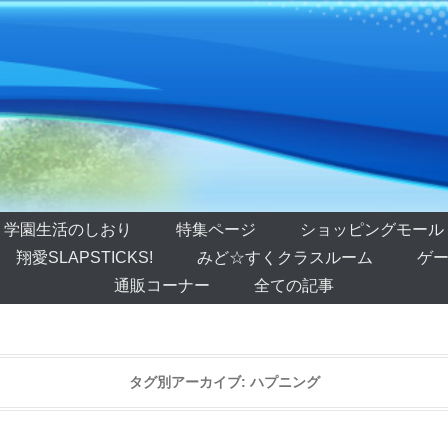
学園生活のしおり
特集ページ
ショッピングモール
翔愛SLAPSTICKS!
みど☆すくクラスルーム
ゲー
通販コーナー
全ての記事
タグ別アーカイブ:
ハプニング