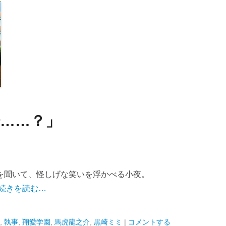
場……？」
を聞いて、怪しげな笑いを浮かべる小夜。
続きを読む…
,
執事
,
翔愛学園
,
馬虎龍之介
,
黒崎ミミ
|
コメントする