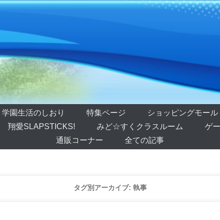
学園生活のしおり
特集ページ
ショッピングモール
翔愛SLAPSTICKS!
みど☆すくクラスルーム
ゲー
通販コーナー
全ての記事
タグ別アーカイブ:
執事