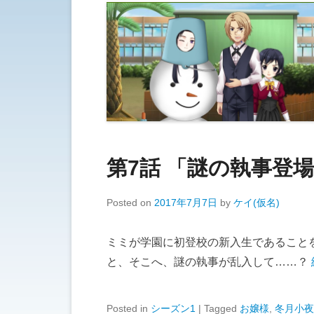
第7話 「謎の執事登
Posted on
2017年7月7日
by
ケイ(仮名)
ミミが学園に初登校の新入生であること
と、そこへ、謎の執事が乱入して……？
Posted in
シーズン1
|
Tagged
お嬢様
,
冬月小夜