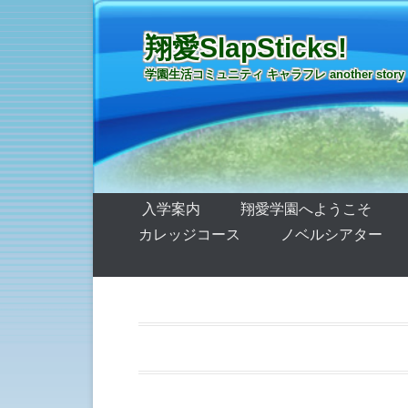
翔愛SlapSticks!
学園生活コミュニティ キャラフレ another story
第1メニュー
コンテンツへ移動
入学案内
翔愛学園へようこそ
カレッジコース
ノベルシアター