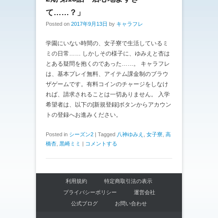
て……？」
Posted on
2017年9月13日
by
キャラフレ
学園にいない時間の、女子寮で生活しているミ
ミの日常…… しかしその様子に、ゆみえと杏は
とある疑問を抱くのであった……。 キャラフレ
は、基本プレイ無料、アイテム課金制のブラウ
ザゲームです。有料コインのチャージをしなけ
れば、請求されることは一切ありません。 入学
希望者は、以下の[新規登録]ボタンからアカウン
トの登録へお進みください。
Posted in
シーズン2
|
Tagged
八神ゆみえ
,
女子寮
,
高
橋杏
,
黒崎ミミ
|
コメントする
利用規約
特定商取引法の表示
プライバシーポリシー
運営会社
公式ブログ
お問い合わせ