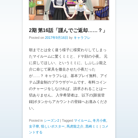
2期 第16話「謹んでご返却……？」
Posted on
2017年9月16日
by
キャラフレ
朝までとは全く違う様子に様変わりしてしまっ
たマイルームに驚くミミと、ドヤ顔の小夜。 元
に戻してほしい、というミミに、しぶしぶ龍之
介に命じて家具を撤去させた小夜だった
が……？ キャラフレは、基本プレイ無料、アイ
テム課金制のブラウザゲームです。有料コイン
のチャージをしなければ、請求されることは一
切ありません。 入学希望者は、以下の[新規登
録]ボタンからアカウントの登録へお進みくださ
い。
Posted in
シーズン2
|
Tagged
マイルーム
,
冬月小夜
,
女子寮
,
怪しいポスター
,
馬虎龍之介
,
黒崎ミミ
|
コメ
ントする