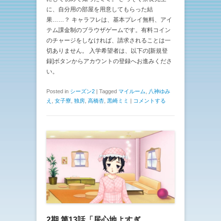
に、自分用の部屋を用意してもらった結
果……？ キャラフレは、基本プレイ無料、アイ
テム課金制のブラウザゲームです。有料コイン
のチャージをしなければ、請求されることは一
切ありません。 入学希望者は、以下の[新規登
録]ボタンからアカウントの登録へお進みくださ
い。
Posted in
シーズン2
|
Tagged
マイルーム
,
八神ゆみ
え
,
女子寮
,
独房
,
高橋杏
,
黒崎ミミ
|
コメントする
2期 第13話「居心地よすぎ