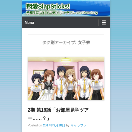
翔愛SlapSticks!
学園生活コミュニティ キャラフレ another story
第1メニュー
コンテンツへ移動
Menu
タグ別アーカイブ:
女子寮
2期 第18話「お部屋見学ツア
ー……？」
Posted on
2017年9月18日
by
キャラフレ