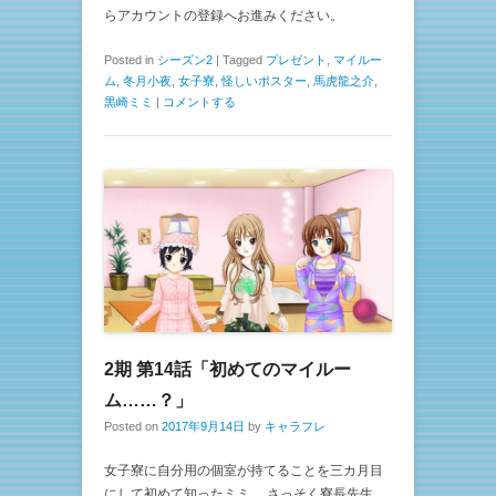
らアカウントの登録へお進みください。
Posted in
シーズン2
|
Tagged
プレゼント
,
マイルー
ム
,
冬月小夜
,
女子寮
,
怪しいポスター
,
馬虎龍之介
,
黒崎ミミ
|
コメントする
2期 第14話「初めてのマイルー
ム……？」
Posted on
2017年9月14日
by
キャラフレ
女子寮に自分用の個室が持てることを三カ月目
にして初めて知ったミミ。 さっそく寮長先生