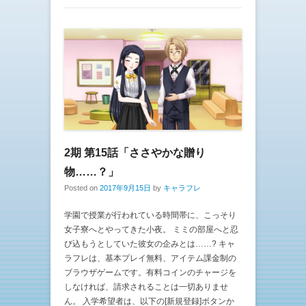
2期 第15話「ささやかな贈り
物……？」
Posted on
2017年9月15日
by
キャラフレ
学園で授業が行われている時間帯に、こっそり
女子寮へとやってきた小夜。 ミミの部屋へと忍
び込もうとしていた彼女の企みとは……? キャ
ラフレは、基本プレイ無料、アイテム課金制の
ブラウザゲームです。有料コインのチャージを
しなければ、請求されることは一切ありませ
ん。 入学希望者は、以下の[新規登録]ボタンか