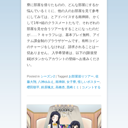
寮に部屋を借りたものの、どんな部屋にするか
悩んでいるミミに、他の人のお部屋を見て参考
にしてみては、とアドバイスする南禅師。 かく
して1年×組のクラスメートたちで、それぞれの
部屋を見せ合うツアーをすることになったのだ
が……？ キャラフレは、基本プレイ無料、アイ
テム課金制のブラウザゲームです。有料コイン
のチャージをしなければ、請求されることは一
切ありません。 入学希望者は、以下の[新規登
録]ボタンからアカウントの登録へお進みくださ
い。
Posted in
シーズン2
|
Tagged
お部屋巡りツアー
,
佐
藤大翔
,
八神ゆみえ
,
南禅師
,
女子寮
,
怪しいポスター
,
櫻田順平
,
鈴原颯太
,
高橋杏
,
黒崎ミミ
|
コメントする