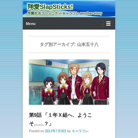
翔愛SlapSticks!
学園生活コミュニティ キャラフレ another story
第1メニュー
コンテンツへ移動
Menu
タグ別アーカイブ:
山本五十八
第9話 「１年Ｘ組へ、ようこ
そ……？」
Posted on
2017年7月9日
by
キャラフレ