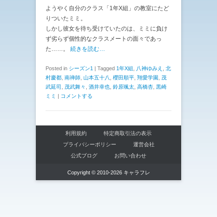
ようやく自分のクラス「1年X組」の教室にたど
りついたミミ。
しかし彼女を待ち受けていたのは、ミミに負け
ず劣らず個性的なクラスメートの面々であっ
た……。
続きを読む…
Posted in
シーズン1
|
Tagged
1年X組
,
八神ゆみえ
,
北
村慶都
,
南禅師
,
山本五十八
,
櫻田順平
,
翔愛学園
,
茂
武延司
,
茂武舞々
,
酒井幸也
,
鈴原颯太
,
高橋杏
,
黒崎
ミミ
|
コメントする
利用規約
特定商取引法の表示
プライバシーポリシー
運営会社
公式ブログ
お問い合わせ
Copyright © 2010-2026 キャラフレ