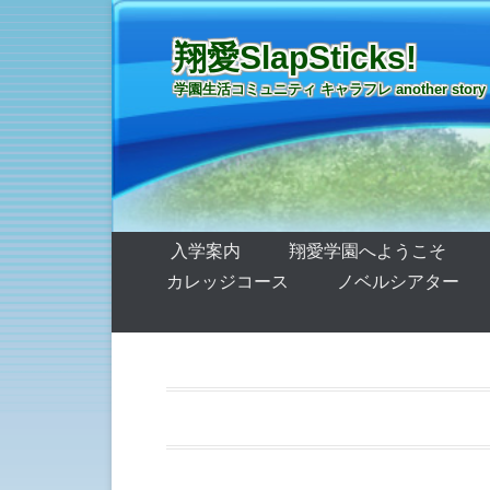
翔愛SlapSticks!
学園生活コミュニティ キャラフレ another story
第1メニュー
コンテンツへ移動
入学案内
翔愛学園へようこそ
カレッジコース
ノベルシアター