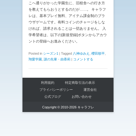
こへ通りがかった学園生に、旧校舎への行き方
を教えてもらおうとするのだが……。 キャラフ
レは、基本プレイ無料、アイテム課金制のブラ
ウザゲームです。有料コインのチャージをしな
ければ、請求されることは一切ありません。 入
学希望者は、以下の[新規登録]ボタンからアカウ
ントの登録へお進みください。
Posted in
シーズン1
|
Tagged
八神ゆみえ
,
櫻田順平
,
翔愛学園
,
謎の先輩・由香莉
|
コメントする
利用規約
特定商取引法の表示
プライバシーポリシー
運営会社
公式ブログ
お問い合わせ
Copyright © 2010-2026 キャラフレ