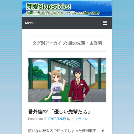
翔愛SlapSticks!
学園生活コミュニティ キャラフレ another story
第1メニュー
コンテンツへ移動
Menu
タグ別アーカイブ:
謎の先輩・由香莉
番外編#2 「優しい先輩たち」
Posted on
2017年7月26日
by
キャラフレ
慣れない校舎内で迷ってしまった櫻田順平。 そ