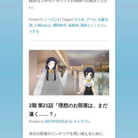
録]ボタンからアカウントの登録へお進みくださ
い。
Posted in
シーズン2
|
Tagged
スク水
,
プール
,
佐藤大
翔
,
八神ゆみえ
,
櫻田順平
,
高橋杏
,
黒崎ミミ
|
コメン
トする
2期 第21話「理想のお部屋は、まだ
遠く……？」
Posted on
2017年9月21日
by
キャラフレ
自分の部屋のインテリアを買い揃えるために、