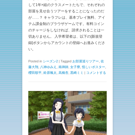
して1年×組のクラスメートたちで、それぞれの
部屋を見せ合うツアーをすることになったのだ
が……？ キャラフレは、基本プレイ無料、アイ
テム課金制のブラウザゲームです。有料コイン
のチャージをしなければ、請求されることは一
切ありません。 入学希望者は、以下の[新規登
録]ボタンからアカウントの登録へお進みくださ
い。
Posted in
シーズン2
|
Tagged
お部屋巡りツアー
,
佐
藤大翔
,
八神ゆみえ
,
南禅師
,
女子寮
,
怪しいポスター
,
櫻田順平
,
鈴原颯太
,
高橋杏
,
黒崎ミミ
|
コメントする