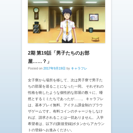
2期 第19話「男子たちのお部
屋……？」
Posted on
2017年9月19日
by
キャラフレ
女子寮から場所を移して、次は男子寮で男子た
ちの部屋を巡ることになった一同。 それぞれの
性格を映したような個性的な部屋の数々に、唖
然とするミミたちであったが……。 キャラフレ
は、基本プレイ無料、アイテム課金制のブラウ
ザゲームです。有料コインのチャージをしなけ
れば、請求されることは一切ありません。 入学
希望者は、以下の[新規登録]ボタンからアカウン
トの登録へお進みください。