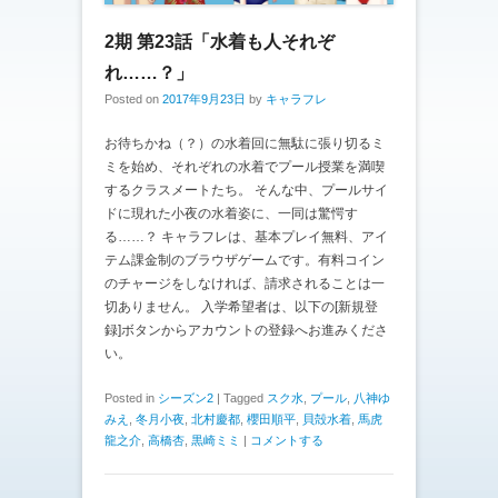
2期 第23話「水着も人それぞ
れ……？」
Posted on
2017年9月23日
by
キャラフレ
お待ちかね（？）の水着回に無駄に張り切るミ
ミを始め、それぞれの水着でプール授業を満喫
するクラスメートたち。 そんな中、プールサイ
ドに現れた小夜の水着姿に、一同は驚愕す
る……？ キャラフレは、基本プレイ無料、アイ
テム課金制のブラウザゲームです。有料コイン
のチャージをしなければ、請求されることは一
切ありません。 入学希望者は、以下の[新規登
録]ボタンからアカウントの登録へお進みくださ
い。
Posted in
シーズン2
|
Tagged
スク水
,
プール
,
八神ゆ
みえ
,
冬月小夜
,
北村慶都
,
櫻田順平
,
貝殻水着
,
馬虎
龍之介
,
高橋杏
,
黒崎ミミ
|
コメントする