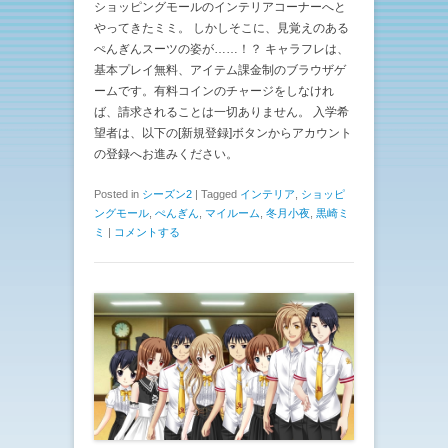
ショッピングモールのインテリアコーナーへと
やってきたミミ。 しかしそこに、見覚えのある
ぺんぎんスーツの姿が……！？ キャラフレは、
基本プレイ無料、アイテム課金制のブラウザゲ
ームです。有料コインのチャージをしなけれ
ば、請求されることは一切ありません。 入学希
望者は、以下の[新規登録]ボタンからアカウント
の登録へお進みください。
Posted in
シーズン2
|
Tagged
インテリア
,
ショッピ
ングモール
,
ぺんぎん
,
マイルーム
,
冬月小夜
,
黒崎ミ
ミ
|
コメントする