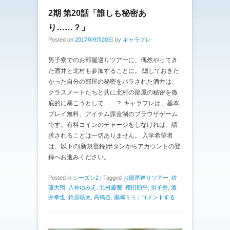
2期 第20話「誰しも秘密あ
り……？」
Posted on
2017年9月20日
by
キャラフレ
男子寮でのお部屋巡りツアーに、偶然やってき
た酒井と北村も参加することに。 隠しておきた
かった自分の部屋の秘密をバラされた酒井は、
クラスメートたちと共に北村の部屋の秘密を徹
底的に暴こうとして……？ キャラフレは、基本
プレイ無料、アイテム課金制のブラウザゲーム
です。有料コインのチャージをしなければ、請
求されることは一切ありません。 入学希望者
は、以下の[新規登録]ボタンからアカウントの登
録へお進みください。
Posted in
シーズン2
|
Tagged
お部屋巡りツアー
,
佐
藤大翔
,
八神ゆみえ
,
北村慶都
,
櫻田順平
,
男子寮
,
酒
井幸也
,
鈴原颯太
,
高橋杏
,
黒崎ミミ
|
コメントする