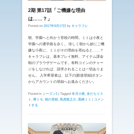
2期 第17話「ご機嫌な理由
は……？」
Posted on
2017年9月17日
by
キャラフレ
朝、学園へと向かう登校の時間。ミミは小夜と
学園への通学路を歩く。 珍しく朝から妙にご機
嫌な小夜に、ミミがその理由を尋ねると……？
キャラフレは、基本プレイ無料、アイテム課金
制のブラウザゲームです。有料コインのチャー
ジをしなければ、請求されることは一切ありま
せん。 入学希望者は、以下の[新規登録]ボタン
からアカウントの登録へお進みください。
Posted in
シーズン2
|
Tagged
冬月小夜
,
友だちリス
ト
,
寮トモ
,
朝の登校
,
馬虎龍之介
,
黒崎ミミ
|
コメン
トする