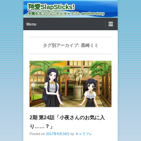
翔愛SlapSticks!
学園生活コミュニティ キャラフレ another story
第1メニュー
コンテンツへ移動
Menu
タグ別アーカイブ:
黒崎ミミ
2期 第24話「小夜さんのお気に入
り……？」
Posted on
2017年9月24日
by
キャラフレ