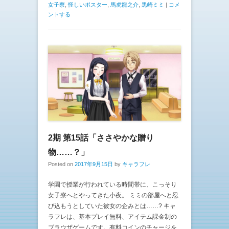
女子寮
,
怪しいポスター
,
馬虎龍之介
,
黒崎ミミ
|
コメ
ントする
2期 第15話「ささやかな贈り
物……？」
Posted on
2017年9月15日
by
キャラフレ
学園で授業が行われている時間帯に、こっそり
女子寮へとやってきた小夜。 ミミの部屋へと忍
び込もうとしていた彼女の企みとは……? キャ
ラフレは、基本プレイ無料、アイテム課金制の
ブラウザゲームです。有料コインのチャージを