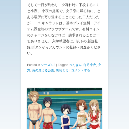
そして一日が終わり、夕暮れ時に下校するミミ
と小夜。 小夜の提案で、女子寮に帰る前に、と
ある場所に寄り道することになった二人だった
が……？ キャラフレは、基本プレイ無料、アイ
テム課金制のブラウザゲームです。有料コイン
のチャージをしなければ、請求されることは一
切ありません。 入学希望者は、以下の[新規登
録]ボタンからアカウントの登録へお進みくださ
い。
Posted in
シーズン2
|
Tagged
ぺんぎん
,
冬月小夜
,
夕
方
,
海の見える公園
,
黒崎ミミ
|
コメントする