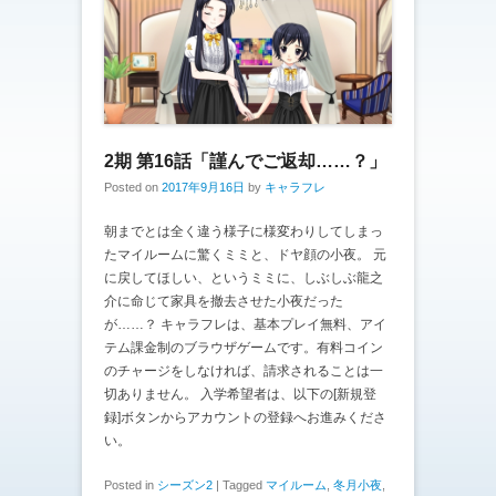
2期 第16話「謹んでご返却……？」
Posted on
2017年9月16日
by
キャラフレ
朝までとは全く違う様子に様変わりしてしまっ
たマイルームに驚くミミと、ドヤ顔の小夜。 元
に戻してほしい、というミミに、しぶしぶ龍之
介に命じて家具を撤去させた小夜だった
が……？ キャラフレは、基本プレイ無料、アイ
テム課金制のブラウザゲームです。有料コイン
のチャージをしなければ、請求されることは一
切ありません。 入学希望者は、以下の[新規登
録]ボタンからアカウントの登録へお進みくださ
い。
Posted in
シーズン2
|
Tagged
マイルーム
,
冬月小夜
,