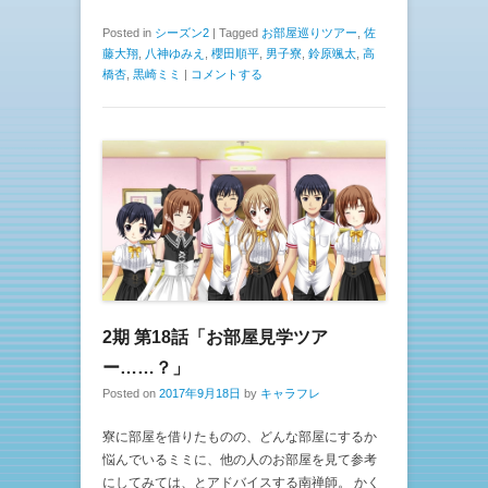
Posted in
シーズン2
|
Tagged
お部屋巡りツアー
,
佐
藤大翔
,
八神ゆみえ
,
櫻田順平
,
男子寮
,
鈴原颯太
,
高
橋杏
,
黒崎ミミ
|
コメントする
2期 第18話「お部屋見学ツア
ー……？」
Posted on
2017年9月18日
by
キャラフレ
寮に部屋を借りたものの、どんな部屋にするか
悩んでいるミミに、他の人のお部屋を見て参考
にしてみては、とアドバイスする南禅師。 かく