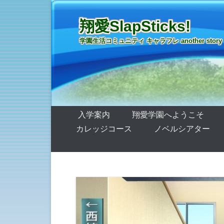
翔愛SlapSticks!
学園生活コミュニティ キャラフレ another story
第1メニュー
コンテンツへ移動
入学案内
翔愛学園へようこそ
カレッジコース
ノベルシアター