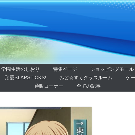
学園生活のしおり
特集ページ
ショッピングモール
翔愛SLAPSTICKS!
みど☆すくクラスルーム
ゲー
通販コーナー
全ての記事