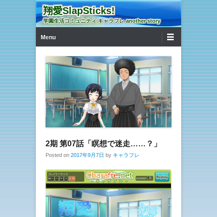
翔愛SlapSticks!
学園生活コミュニティ キャラフレ another story
第1メニュー
コンテンツへ移動
Menu
2期 第07話「瞑想で迷走……？」
Posted on
2017年9月7日
by
キャラフレ