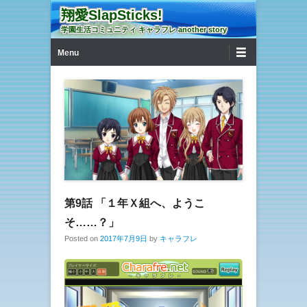
翔愛SlapSticks!
学園生活コミュニティ キャラフレ another story
第1メニュー
コンテンツへ移動
Menu
第9話 「１年Ｘ組へ、ようこ
そ……？」
Posted on
2017年7月9日
by
キャラフレ