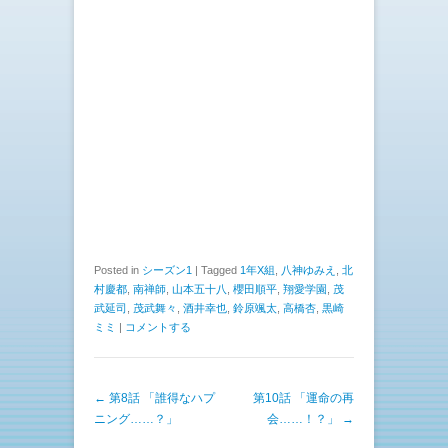
Posted in
シーズン1
|
Tagged
1年X組
,
八神ゆみえ
,
北
村慶都
,
南禅師
,
山本五十八
,
櫻田順平
,
翔愛学園
,
茂
武延司
,
茂武舞々
,
酒井幸也
,
鈴原颯太
,
高橋杏
,
黒崎
ミミ
|
コメントする
投稿ナビゲーション
←
第8話 「誰得なハプ
第10話 「運命の再
ニング……？」
会……！？」
→