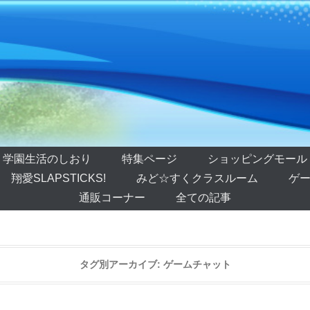
学園生活のしおり
特集ページ
ショッピングモール
翔愛SLAPSTICKS!
みど☆すくクラスルーム
ゲー
通販コーナー
全ての記事
タグ別アーカイブ:
ゲームチャット