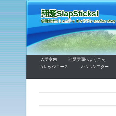
翔愛SlapSticks!
学園生活コミュニティ キャラフレ another story
第1メニュー
コンテンツへ移動
入学案内
翔愛学園へようこそ
カレッジコース
ノベルシアター