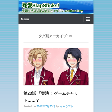
翔愛SlapSticks!
学園生活コミュニティ キャラフレ another story
第1メニュー
コンテンツへ移動
Menu
タグ別アーカイブ:
BL
第23話 「実演！ ゲームチャッ
ト……？」
Posted on
2017年7月23日
by
キャラフレ