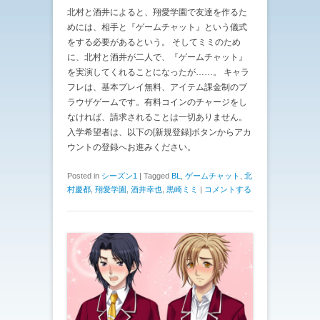
北村と酒井によると、翔愛学園で友達を作るた
めには、相手と『ゲームチャット』という儀式
をする必要があるという。 そしてミミのため
に、北村と酒井が二人で、『ゲームチャット』
を実演してくれることになったが……。 キャラ
フレは、基本プレイ無料、アイテム課金制のブ
ラウザゲームです。有料コインのチャージをし
なければ、請求されることは一切ありません。
入学希望者は、以下の[新規登録]ボタンからアカ
ウントの登録へお進みください。
Posted in
シーズン1
|
Tagged
BL
,
ゲームチャット
,
北
村慶都
,
翔愛学園
,
酒井幸也
,
黒崎ミミ
|
コメントする