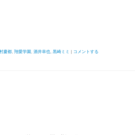
村慶都
,
翔愛学園
,
酒井幸也
,
黒崎ミミ
|
コメントする