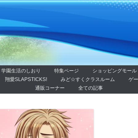
学園生活のしおり
特集ページ
ショッピングモール
翔愛SLAPSTICKS!
みど☆すくクラスルーム
ゲー
通販コーナー
全ての記事