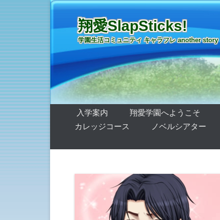
翔愛SlapSticks!
学園生活コミュニティ キャラフレ another story
第1メニュー
コンテンツへ移動
入学案内
翔愛学園へようこそ
カレッジコース
ノベルシアター